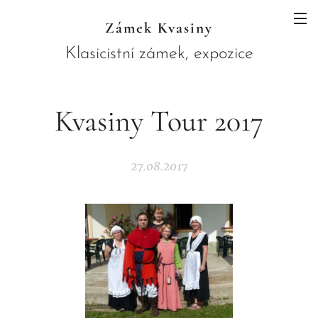
Zámek Kvasiny
Klasicistní zámek, expozice
JAWA a botanický ráj skrytý pod
horami
Kvasiny Tour 2017
27.08.2017