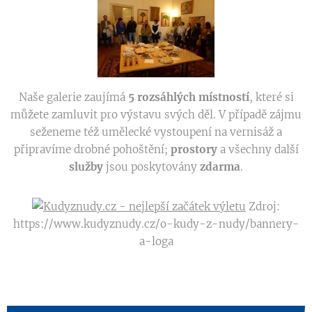
Naše galerie zaujímá
5 rozsáhlých místností
, které si
můžete zamluvit pro výstavu svých děl. V případě zájmu
seženeme též umělecké vystoupení na vernisáž a
připravíme drobné pohoštění;
prostory
a všechny další
služby
jsou poskytovány
zdarma
.
Zdroj:
https://www.kudyznudy.cz/o-kudy-z-nudy/bannery-
a-loga