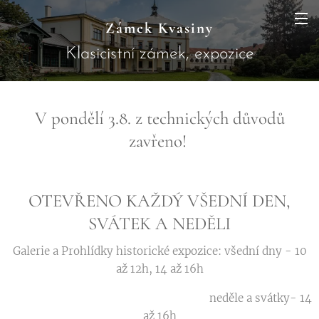
Zámek Kvasiny
Klasicistní zámek, expozice
JAWA a botanický ráj skrytý pod
horami
V pondělí 3.8. z technických důvodů
zavřeno!
OTEVŘENO KAŽDÝ VŠEDNÍ DEN,
SVÁTEK A NEDĚLI
Galerie a Prohlídky historické expozice: všední dny - 10
až 12h, 14 až 16h
neděle a svátky- 14
až 16h