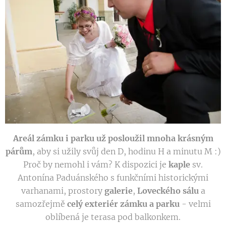
Areál zámku i parku už posloužil mnoha krásným
párům
, aby si užily svůj den D, hodinu H a minutu M :)
Proč by nemohl i vám? K dispozici je
kaple
sv.
Antonína Paduánského s funkčními historickými
varhanami, prostory
galerie
,
Loveckého sálu
a
samozřejmě
celý exteriér zámku a parku
- velmi
oblíbená je terasa pod balkonkem.