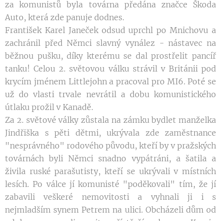
za komunistů byla továrna předána značce Škoda
Auto, která zde panuje dodnes.
František Karel Janeček odsud uprchl po Mnichovu a
zachránil před Němci slavný vynález - nástavec na
běžnou pušku, díky kterému se dal prostřelit pancíř
tanku! Celou 2. světovou válku strávil v Británii pod
krycím jménem Littlejohn a pracoval pro MI6. Poté se
už do vlasti trvale nevrátil a dobu komunistického
útlaku prožil v Kanadě.
Za 2. světové války zůstala na zámku bydlet manželka
Jindřiška s pěti dětmi, ukrývala zde zaměstnance
"nesprávného" rodového původu, kteří by v pražských
továrnách byli Němci snadno vypátráni, a šatila a
živila ruské parašutisty, kteří se ukrývali v místních
lesích. Po válce jí komunisté "poděkovali" tím, že jí
zabavili veškeré nemovitosti a vyhnali ji i s
nejmladším synem Petrem na ulici. Obcházeli dům od