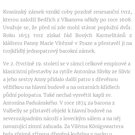
Kvasinský zámek vznikl coby pozdně renesanční tvrz,
kterou založil Bedřich z Vlkanova někdy po roce 1608.
Uvažuje se, že před ní zde mohl stávat poplužní dvůr.
Roku 1653 tvrz získal řád Bosých Karmelitánů z
klášteru Panny Marie Vítězné v Praze a přestavěl ji na
trojkřídlý jednopatrový barokní zámek.
Ve 2. čtvrtině 19. století se v rámci celkové empírové a
klasicistní přestavby za rytíře Antonína Slivky ze Slivic
a jeho sestry Anny přidalo další patro s dřevěnou
věžičkou na hlavní budově a na ostatních křídlech
půdní polopatra. Také nechal vysvětit kapli sv.
Antonína Paduánského. V roce 1874 za barona z
Valbelly se přistavěl objekt k hlavní budově na
severozápadním nároží s loveckým sálem a na něj
navazující zimní zahrada. Za Viléma Königswartera
byla zřejmě zřízena dřevěná kuželna v parku u