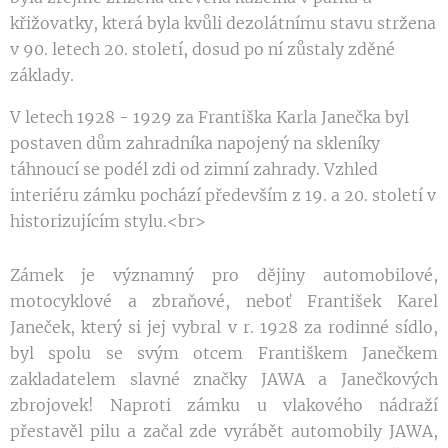
křižovatky, která byla kvůli dezolátnímu stavu stržena
v 90. letech 20. století, dosud po ní zůstaly zděné
základy.
V letech 1928 - 1929 za Františka Karla Janečka byl
postaven dům zahradníka napojený na skleníky
táhnoucí se podél zdi od zimní zahrady. Vzhled
interiéru zámku pochází především z 19. a 20. století v
historizujícím stylu.<br>
Zámek je významný pro dějiny automobilové,
motocyklové a zbraňové, neboť František Karel
Janeček, který si jej vybral v r. 1928 za rodinné sídlo,
byl spolu se svým otcem Františkem Janečkem
zakladatelem slavné značky JAWA a Janečkových
zbrojovek! Naproti zámku u vlakového nádraží
přestavěl pilu a začal zde vyrábět automobily JAWA,