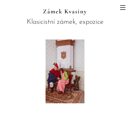
Zámek Kvasiny
Klasicistní zámek, expozice
JAWA a botanický ráj skrytý pod
horami