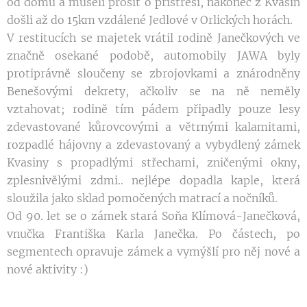
od domu a museli prosit o přístřeší, nakonec z Kvasin
došli až do 15km vzdálené Jedlové v Orlických horách.
V restitucích se majetek vrátil rodině Janečkových ve
značně osekané podobě, automobily JAWA byly
protiprávně sloučeny se zbrojovkami a znárodněny
Benešovými dekrety, ačkoliv se na ně neměly
vztahovat; rodině tím pádem připadly pouze lesy
zdevastované kůrovcovými a větrnými kalamitami,
rozpadlé hájovny a zdevastovaný a vybydlený zámek
Kvasiny s propadlými střechami, zničenými okny,
zplesnivělými zdmi.. nejlépe dopadla kaple, která
sloužila jako sklad pomočených matrací a nočníků.
Od 90. let se o zámek stará Soňa Klímová-Janečková,
vnučka Františka Karla Janečka. Po částech, po
segmentech opravuje zámek a vymýšlí pro něj nové a
nové aktivity :)