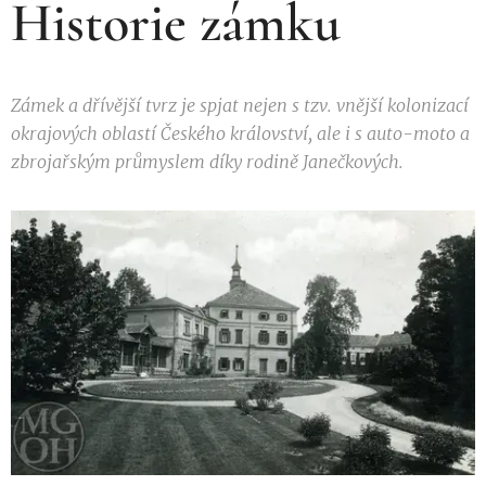
Historie zámku
Zámek a dřívější tvrz je spjat nejen s tzv. vnější kolonizací
okrajových oblastí Českého království, ale i s auto-moto a
zbrojařským průmyslem díky rodině Janečkových.