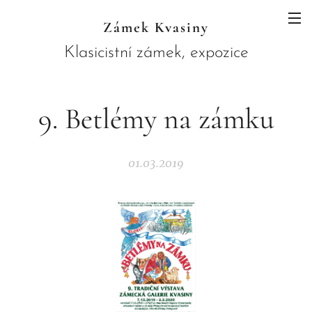
Zámek Kvasiny
Klasicistní zámek, expozice
JAWA a botanický ráj skrytý pod
horami
9. Betlémy na zámku
01.03.2019