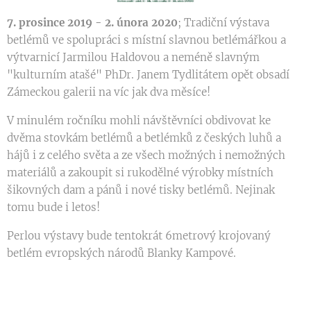
7. prosince 2019 - 2. února 2020
; Tradiční výstava
betlémů ve spolupráci s místní slavnou betlémářkou a
výtvarnicí Jarmilou Haldovou a neméně slavným
"kulturním atašé" PhDr. Janem Tydlitátem opět obsadí
Zámeckou galerii na víc jak dva měsíce!
V minulém ročníku mohli návštěvníci obdivovat ke
dvěma stovkám betlémů a betlémků z českých luhů a
hájů i z celého světa a ze všech možných i nemožných
materiálů a zakoupit si rukodělné výrobky místních
šikovných dam a pánů i nové tisky betlémů. Nejinak
tomu bude i letos!
Perlou výstavy bude tentokrát 6metrový krojovaný
betlém evropských národů Blanky Kampové.