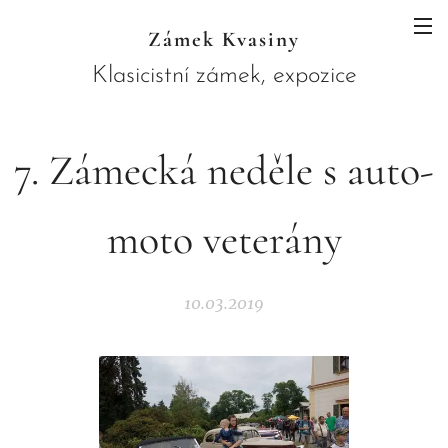
Zámek Kvasiny
Klasicistní zámek, expozice
JAWA a botanický ráj skrytý pod
horami
7. Zámecká neděle s auto-
moto veterány
10.03.2019