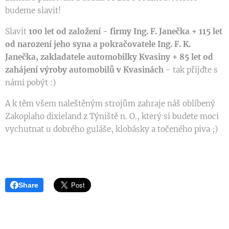
budeme slavit!
Slavit
100 let od založení - firmy Ing. F. Janečka + 115 let
od narození jeho syna a pokračovatele Ing. F. K.
Janečka, zakladatele automobilky Kvasiny + 85 let od
zahájení výroby automobilů v Kvasinách
- tak přijďte s
námi pobýt :)
A k těm všem naleštěným strojům zahraje náš oblíbený
Zakoplaho dixieland z Týniště n. O., který si budete moci
vychutnat u dobrého guláše, klobásky a točeného piva ;)
Share