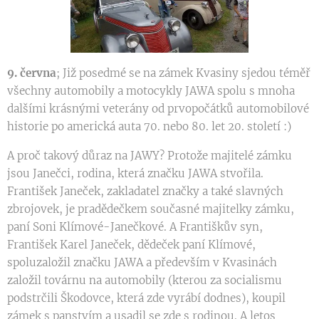
9. června
; Již posedmé se na zámek Kvasiny sjedou téměř
všechny automobily a motocykly JAWA spolu s mnoha
dalšími krásnými veterány od prvopočátků automobilové
historie po americká auta 70. nebo 80. let 20. století :)
A proč takový důraz na JAWY? Protože majitelé zámku
jsou Janečci, rodina, která značku JAWA stvořila.
František Janeček, zakladatel značky a také slavných
zbrojovek, je pradědečkem současné majitelky zámku,
paní Soni Klímové-Janečkové. A Františkův syn,
František Karel Janeček, dědeček paní Klímové,
spoluzaložil značku JAWA a především v Kvasinách
založil továrnu na automobily (kterou za socialismu
podstrčili Škodovce, která zde vyrábí dodnes), koupil
zámek s panstvím a usadil se zde s rodinou. A letos