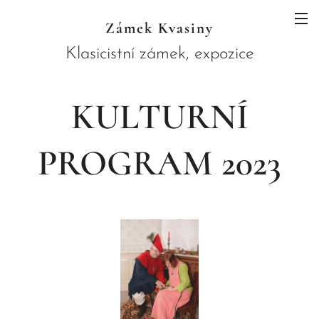
Zámek Kvasiny
Klasicistní zámek, expozice
JAWA a botanický ráj skrytý pod
KULTURNÍ
horami
PROGRAM 2023